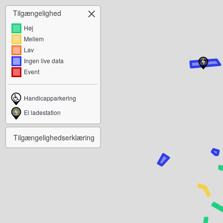
Tilgængelighed

Høj
Mellem
Lav
Ingen live data
Event
Handicapparkering
El ladestation
Tilgængelighedserklæring